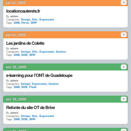
juil 18, 2008
locationcauterets.fr
By
admin
Categories:
Design
,
Dév.
,
Ergonomie
Tags:
2008
,
Perso
,
SPIP
juil 18, 2008
Les jardins de Colette
By
admin
Categories:
Design
,
Dév.
,
Ergonomie
,
Gestion
Tags:
2008
,
DDB
,
SPIP
avr 18, 2008
e-learning pour l’ONT de Guadeloupe
By
admin
Categories:
Design
,
Ergonomie
,
Gestion
Tags:
2008
,
DDB
,
Flash
avr 18, 2008
Refonte du site OT de Brive
By
admin
Categories:
Design
,
Dév.
,
Ergonomie
Tags:
2008
,
DDB
,
SPIP