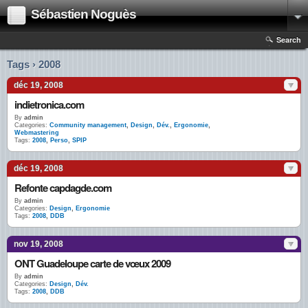
Sébastien Noguès
Search
Tags › 2008
déc 19, 2008
indietronica.com
By
admin
Categories:
Community management
,
Design
,
Dév.
,
Ergonomie
,
Webmastering
Tags:
2008
,
Perso
,
SPIP
déc 19, 2008
Refonte capdagde.com
By
admin
Categories:
Design
,
Ergonomie
Tags:
2008
,
DDB
nov 19, 2008
ONT Guadeloupe carte de vœux 2009
By
admin
Categories:
Design
,
Dév.
Tags:
2008
,
DDB