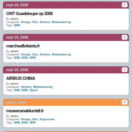
sept 19, 2008
ONT Guadeloupe op 2008
By
admin
Categories:
Design
,
Dév.
,
Gestion
,
Webmastering
Tags:
2008
sept 19, 2008
marchesflottants.fr
By
admin
Categories:
Design
,
Dév.
,
Gestion
,
Webmastering
Tags:
2008
,
DDB
,
SPIP
sept 19, 2008
AIRBUS CHINA
By
admin
Categories:
Gestion
,
Webmastering
Tags:
2008
,
DDB
,
Typo3
juil 18, 2008
museecanaldumidi.fr
By
admin
Categories:
Design
,
Dév.
,
Ergonomie
Tags:
2008
,
DDB
,
SPIP