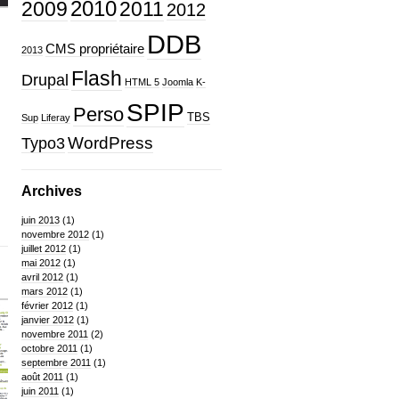
2010
2009
2011
2012
DDB
CMS propriétaire
2013
Flash
Drupal
HTML 5
Joomla
K-
SPIP
Perso
TBS
Sup
Liferay
WordPress
Typo3
Archives
juin 2013
(1)
novembre 2012
(1)
juillet 2012
(1)
mai 2012
(1)
avril 2012
(1)
mars 2012
(1)
février 2012
(1)
janvier 2012
(1)
novembre 2011
(2)
octobre 2011
(1)
septembre 2011
(1)
août 2011
(1)
juin 2011
(1)