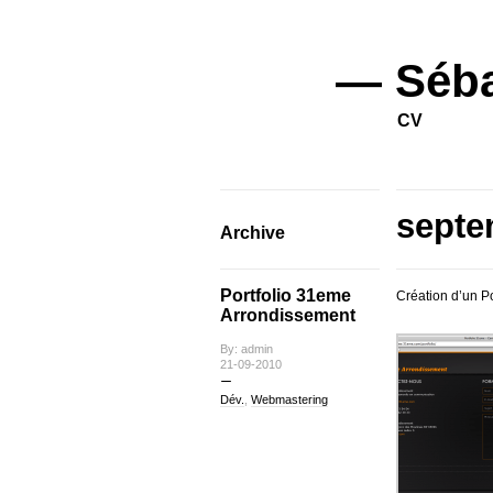
— Séba
CV
septe
Archive
Portfolio 31eme
Création d’un P
Arrondissement
By: admin
21-09-2010
Dév.
,
Webmastering