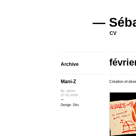
— Séba
CV
févri
Archive
Mani-Z
Création et dév
By: admin
07-02-2006
Design
,
Dév.